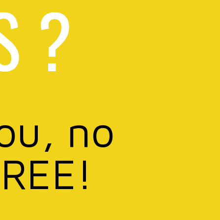
S ?
you, no
FREE!